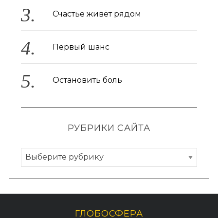
Счастье живёт рядом
Первый шанс
Остановить боль
РУБРИКИ САЙТА
Р
у
б
р
и
ГЛОБОСФЕРА