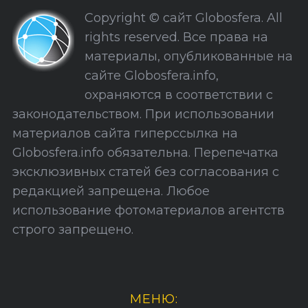
к
Copyright © сайт Globosfera. All
и
rights reserved. Все права на
С
материалы, опубликованные на
а
сайте Globosfera.info,
й
охраняются в соответствии с
т
законодательством. При использовании
а
материалов сайта гиперссылка на
Globosfera.info обязательна. Перепечатка
эксклюзивных статей без согласования с
редакцией запрещена. Любое
использование фотоматериалов агентств
строго запрещено.
МЕНЮ: