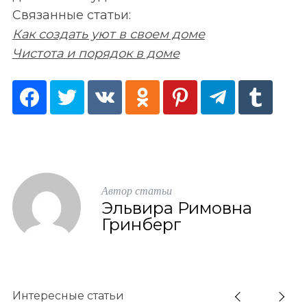
e
Связанные статьи:
a
Как создать уют в своем доме
r
c
Чистота и порядок в доме
h
f
o
r
:
Автор статьи
Эльвира Римовна
Гринберг
Интересные статьи