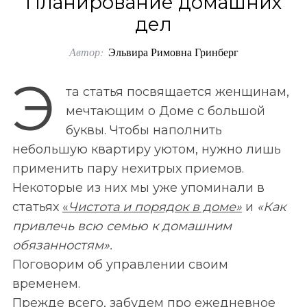
Планирование домашних
o
дел
r
Автор:
Эльвира Римовна Гринберг
:
Э
та статья посвящается женщинам,
мечтающим о Доме с большой
буквы. Чтобы наполнить
небольшую квартиру уютом, нужно лишь
применить пару нехитрых приемов.
Некоторые из них мы уже упоминали в
статьях
«
Чистота и порядок в доме»
и
«Как
привлечь всю семью к домашним
обязанностям».
Поговорим об управлении своим
временем.
Прежде всего, забудем про ежедневное