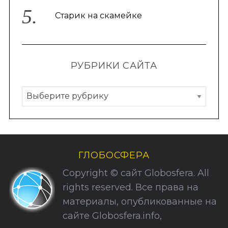
Старик на скамейке
РУБРИКИ САЙТА
Р
у
б
р
и
ГЛОБОСФЕРА
к
Copyright © сайт Globosfera. All
и
rights reserved. Все права на
С
материалы, опубликованные на
а
сайте Globosfera.info,
й