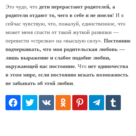
Это чудо, что
дети перерастают родителей, а
родители отдают то, чего в себе и не имели
! И я
сейчас чувствую, что, пожалуй, единственное, что
может меня спасти от такой жуткой развязки —
перевести «стрелки» на «высшую силу».
Постоянно
S
По авторам
подчеркивать, что моя родительская любовь —
e
лишь выражение и слабое подобие любви,
a
окружающей нас постоянно
. Что
нет одиночества
r
в этом мире, если постоянно искать возможность
c
h
не забывать об этой любви
.
f
o
r
: