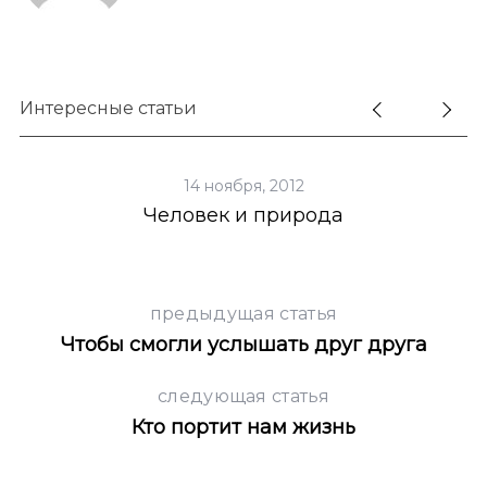
Интересные статьи
S
По авторам
e
14 ноября, 2012
a
Человек и природа
r
c
h
f
предыдущая статья
o
Чтобы смогли услышать друг друга
r
:
следующая статья
Кто портит нам жизнь