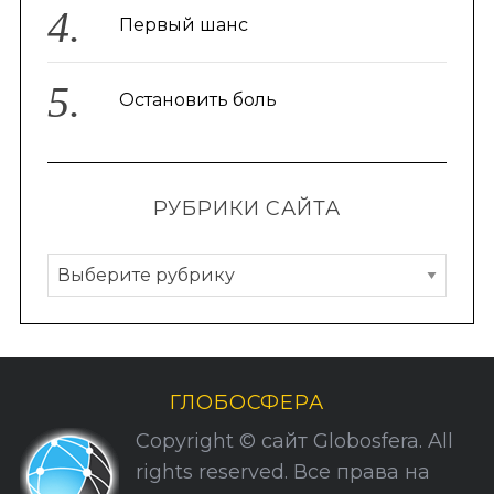
Первый шанс
Остановить боль
РУБРИКИ САЙТА
Р
у
б
р
и
ГЛОБОСФЕРА
к
Copyright © сайт Globosfera. All
и
rights reserved. Все права на
С