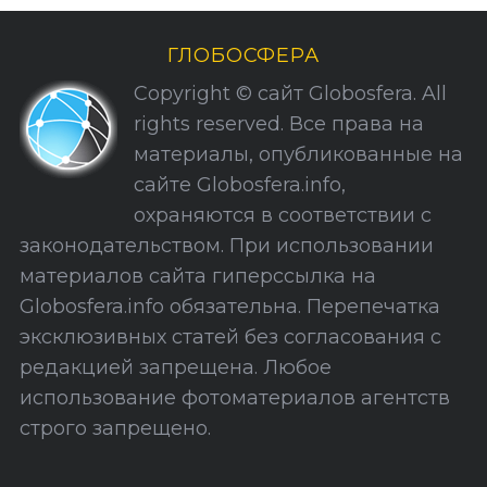
р
и
ГЛОБОСФЕРА
к
Copyright © сайт Globosfera. All
и
rights reserved. Все права на
С
материалы, опубликованные на
а
сайте Globosfera.info,
й
охраняются в соответствии с
т
законодательством. При использовании
а
материалов сайта гиперссылка на
Globosfera.info обязательна. Перепечатка
эксклюзивных статей без согласования с
редакцией запрещена. Любое
использование фотоматериалов агентств
строго запрещено.