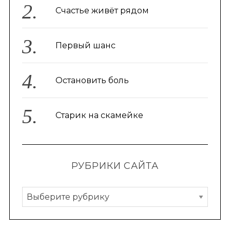
Счастье живёт рядом
Первый шанс
Остановить боль
Старик на скамейке
РУБРИКИ САЙТА
Р
у
б