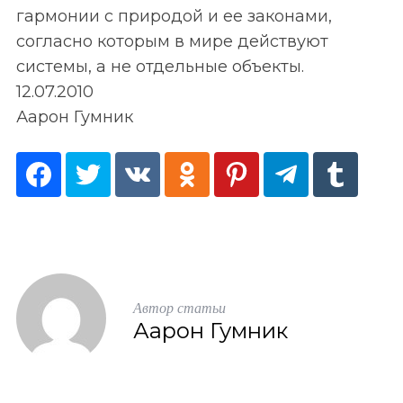
гармонии с природой и ее законами,
согласно которым в мире действуют
системы, а не отдельные объекты.
12.07.2010
Аарон Гумник
S
По авторам
e
a
r
Автор статьи
c
Аaрон Гумник
h
f
o
r