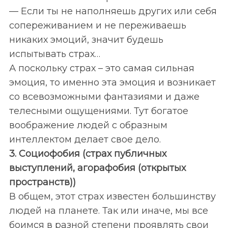
— Если ты не наполняешь других или себя
сопереживанием и не переживаешь
никаких эмоций, значит будешь
испытывать страх…
А поскольку страх – это самая сильная
эмоция, то именно эта эмоция и возникает
со всевозможными фантазиями и даже
телесными ощущениями. Тут богатое
воображение людей с образным
интеллектом делает свое дело.
3. Социофобия (страх публичных
выступлений, агорафобия (открытых
S
По авторам
пространств))
e
a
В общем, этот страх известен большинству
r
людей на планете. Так или иначе, мы все
c
боимся в разной степени проявлять свои