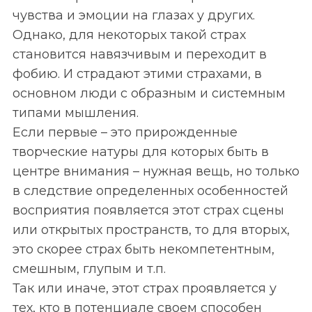
h
чувства и эмоции на глазах у других.
f
o
Однако, для некоторых такой страх
r
становится навязчивым и переходит в
:
фобию. И страдают этими страхами, в
основном люди с образным и системным
типами мышления.
Если первые – это прирожденные
творческие натуры для которых быть в
центре внимания – нужная вещь, но только
в следствие определенных особенностей
восприятия появляется этот страх сцены
или открытых пространств, то для вторых,
это скорее страх быть некомпетентным,
смешным, глупым и т.п.
Так или иначе, этот страх проявляется у
тех, кто в потенциале своем способен