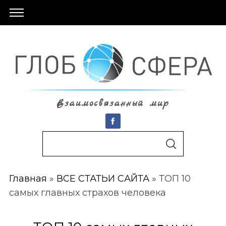
Взаимосвязанный мир
S
По авторам
S
e
E
A
a
R
C
Главная
»
ВСЕ СТАТЬИ САЙТА
»
ТОП 10
r
H
самых главных страхов человека
c
h
f