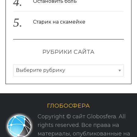
Остановить боль
Старик на скамейке
РУБРИКИ САЙТА
Р
у
б
р
и
ГЛОБОСФЕРА
к
Copyright © сайт Globosfera. All
и
rights reserved. Все права на
С
материалы, опубликованные на
а