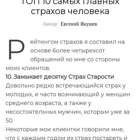
ТОП 10 самых главных
o
страхов человека
r
Автор:
Евгений Якушев
:
Р
ейтингом страхов я составил на
основе более четырехсот
обращений ко мне со стороны
моих клиентов.
10. Замыкает десятку Страх Старости
Довольно редко встречающийся страх у
молодых, и часто возникающий у женщин
среднего возраста, а также у
несостоятельных мужчин, которым уже за
50.
Некоторые мои клиентки говорили мне,
что с каждым годом их страх постареть и