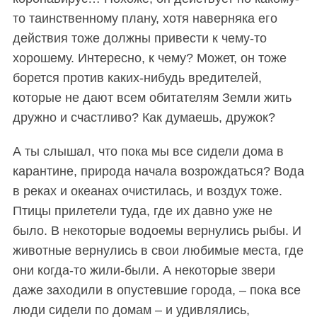
то таинственному плану, хотя наверняка его
действия тоже должны привести к чему-то
S
По авторам
хорошему. Интересно, к чему? Может, он тоже
e
a
борется против каких-нибудь вредителей,
r
которые не дают всем обитателям Земли жить
c
дружно и счастливо? Как думаешь, дружок?
h
f
А ты слышал, что пока мы все сидели дома в
o
r
карантине, природа начала возрождаться? Вода
:
в реках и океанах очистилась, и воздух тоже.
Птицы прилетели туда, где их давно уже не
было. В некоторые водоемы вернулись рыбы. И
животные вернулись в свои любимые места, где
они когда-то жили-были. А некоторые звери
даже заходили в опустевшие города, – пока все
люди сидели по домам – и удивлялись,