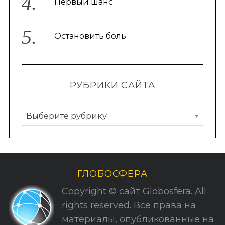
Первый шанс
Остановить боль
РУБРИКИ САЙТА
Р
у
б
р
и
ГЛОБОСФЕРА
к
Copyright © сайт Globosfera. All
и
rights reserved. Все права на
С
материалы, опубликованные на