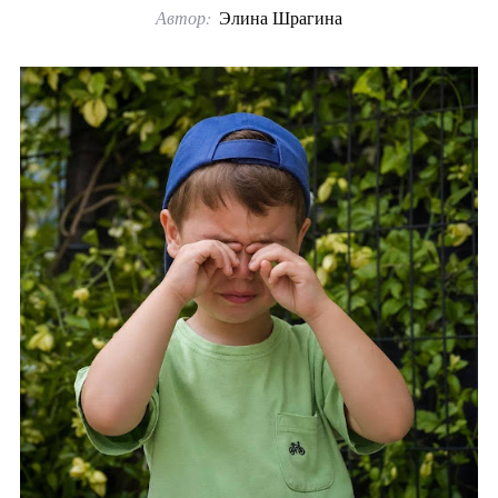
Автор:
Элина Шрагина
o
r
: