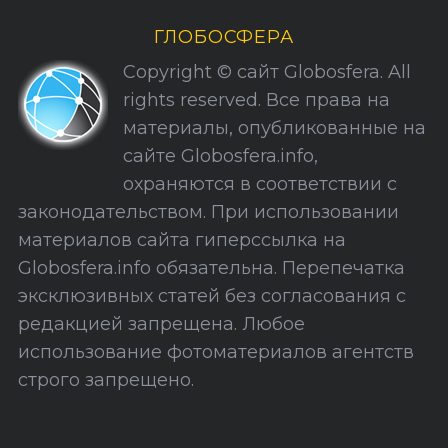
и
ГЛОБОСФЕРА
к
Copyright © сайт Globosfera. All
и
rights reserved. Все права на
С
материалы, опубликованные на
а
сайте Globosfera.info,
й
охраняются в соответствии с
т
законодательством. При использовании
а
материалов сайта гиперссылка на
Globosfera.info обязательна. Перепечатка
эксклюзивных статей без согласования с
редакцией запрещена. Любое
использование фотоматериалов агентств
строго запрещено.