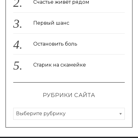
Счастье живёт рядом
Первый шанс
Остановить боль
Старик на скамейке
РУБРИКИ САЙТА
Р
у
б
р