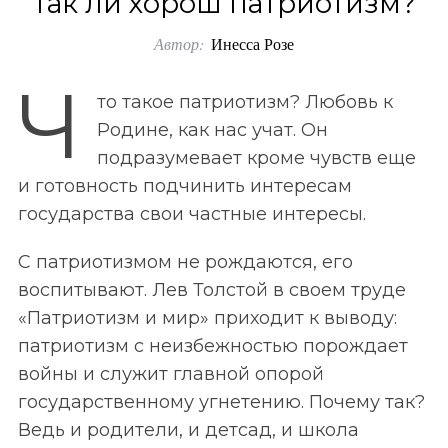
Так ли хорош патриотизм?
o
Автор:
Инесса Розе
r
:
Ч
то такое патриотизм? Любовь к
Родине, как нас учат. Он
подразумевает кроме чувств еще
и готовность подчинить интересам
государства свои частные интересы.
С патриотизмом не рождаются, его
воспитывают. Лев Толстой в своем труде
«Патриотизм и мир» приходит к выводу:
патриотизм с неизбежностью порождает
войны и служит главной опорой
государственному угнетению. Почему так?
Ведь и родители, и детсад, и школа