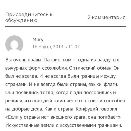
S
По авторам
e
a
Присоединитесь к
2 комментария
r
обсуждению
c
h
Mary
f
o
16 марта, 2014 в 11:07
r
Вы очень правы. Патриотизм — одна из раздутых
:
вычурных форм себялюбия. Оптический обман. Он
был не всегда. И не всегда были границы между
странами. И не всегда были страны, языки, флаги.
Они появились тогда, когда люди поссорились и
решили, что каждый один чего-то стоит и способен
на добрые дела. Как и страна. Конфуций говорил:
«Если у страны нет внешнего врага, она погибает»
Искусственные земли с искусственными границами.