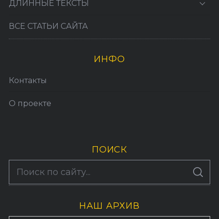
ДЛИННЫЕ ТЕКСТЫ
ВСЕ СТАТЬИ САЙТА
ИНФО
Контакты
О проекте
ПОИСК
S
По авторам
S
e
E
A
a
R
C
H
НАШ АРХИВ
r