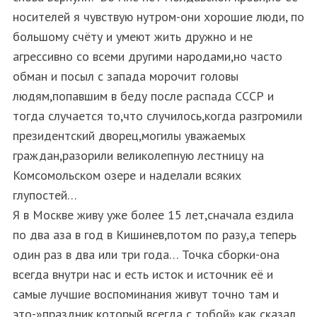
носителей я чувствую нутром-они хорошие люди, по
большому счёту и умеют жить дружно и не
агрессивно со всеми другими народами,но часто
обман и посыл с запада морочит головы
людям,попавшим в беду после распада СССР и
тогда случается то,что случилось,когда разгромили
президентский дворец,могилы уважаемых
граждан,разорили великолепную лестницу на
Комсомольском озере и наделали всяких
глупостей…
Я в Москве живу уже более 15 лет,сначала ездила
по два аза в год в Кишинев,потом по разу,а теперь
один раз в два или три года… Точка сборки-она
всегда внутри нас и есть исток и источник её и
самые лучшие воспоминания живут точно там и
это-»праздник,который всегда с тобой»,как сказал