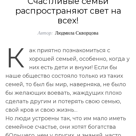
Счастливые семьи
o
распространяют свет на
r
всех!
:
Автор:
Людмила Скворцова
К
ак приятно познакомиться с
хорошей семьей, особенно, когда у
них есть дети и внуки! Если бы
наше общество состояло только из таких
семей, то был бы мир, наверняка, не было
бы желающих воевать, жаждущих плохо
сделать другим и потерять свою семью,
свой кров и свою жизнь…
Но люди устроены так, что им мало иметь
семейное счастье, они хотят богатства
бОльшего, чем у других, и знаний, часто