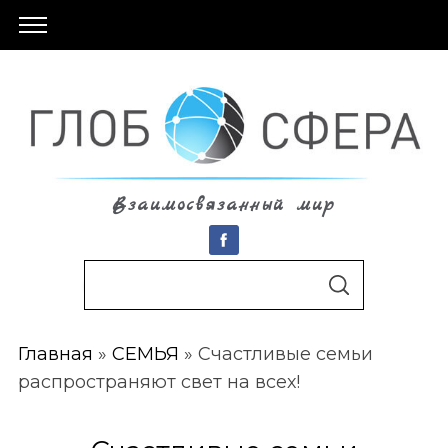
Взаимосвязанный мир
S
По авторам
S
e
E
A
a
R
C
Главная
»
СЕМЬЯ
»
Счастливые семьи
r
H
распространяют свет на всех!
c
h
f