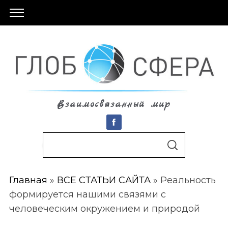
Взаимосвязанный мир
S
По авторам
S
e
E
A
a
R
C
Главная
»
ВСЕ СТАТЬИ САЙТА
»
Реальность
r
H
формируется нашими связями с
c
человеческим окружением и природой
h
f