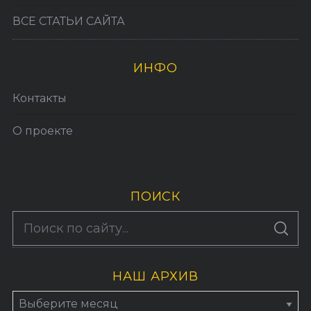
ВСЕ СТАТЬИ САЙТА
ИНФО
Контакты
О проекте
ПОИСК
S
По авторам
S
e
E
A
a
R
C
H
НАШ АРХИВ
r
c
Н