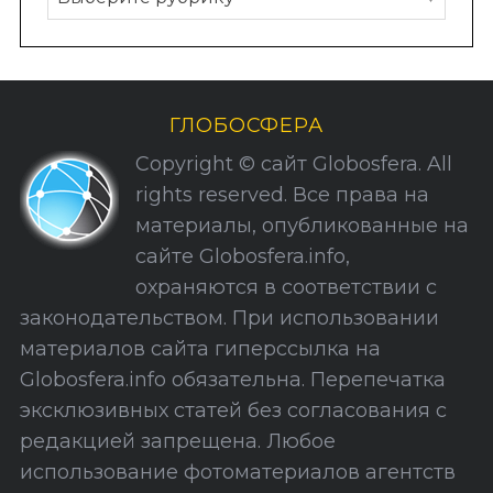
у
б
р
и
ГЛОБОСФЕРА
к
Copyright © сайт Globosfera. All
и
rights reserved. Все права на
С
материалы, опубликованные на
а
сайте Globosfera.info,
й
охраняются в соответствии с
т
законодательством. При использовании
а
материалов сайта гиперссылка на
Globosfera.info обязательна. Перепечатка
эксклюзивных статей без согласования с
редакцией запрещена. Любое
использование фотоматериалов агентств