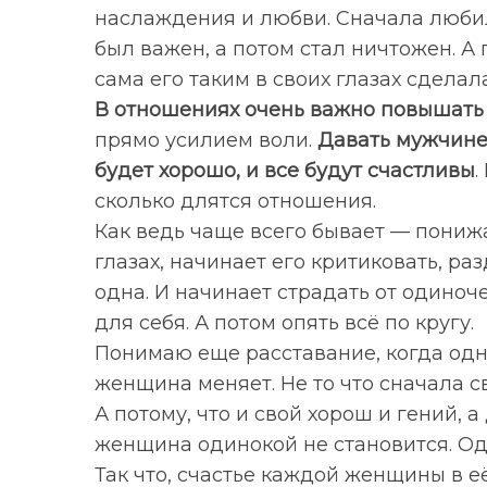
наслаждения и любви. Сначала любил
был важен, а потом стал ничтожен. А 
сама его таким в своих глазах сделала
В отношениях очень важно повышать 
S
По авторам
e
прямо усилием воли.
Давать мужчине
a
будет хорошо, и все будут счастливы
.
r
сколько длятся отношения.
c
Как ведь чаще всего бывает — пони
h
f
глазах, начинает его критиковать, раз
o
одна. И начинает страдать от одиноче
r
для себя. А потом опять всё по кругу.
:
Понимаю еще расставание, когда одн
женщина меняет. Не то что сначала с
А потому, что и свой хорош и гений, 
женщина одинокой не становится. Од
Так что, счастье каждой женщины в её