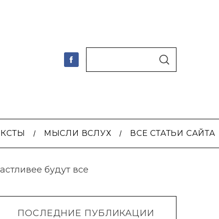
S
По авторам
S
e
E
A
a
R
C
r
H
c
h
ЕКСТЫ
МЫСЛИ ВСЛУХ
ВСЕ СТАТЬИ САЙТА
f
o
r
астливее будут все
:
ПОСЛЕДНИЕ ПУБЛИКАЦИИ