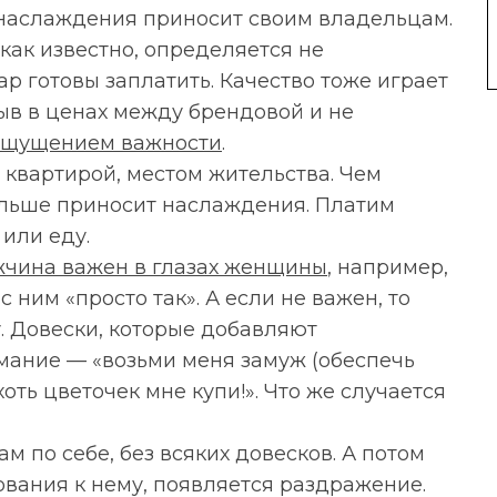
е наслаждения приносит своим владельцам.
 как известно, определяется не
вар готовы заплатить. Качество тоже играет
ыв в ценах между брендовой и не
ощущением важности
.
, квартирой, местом жительства. Чем
ольше приносит наслаждения. Платим
 или еду.
чина важен в глазах женщины
, например,
с ним «просто так». А если не важен, то
. Довески, которые добавляют
мание — «возьми меня замуж (обеспечь
хоть цветочек мне купи!». Что же случается
м по себе, без всяких довесков. А потом
ования к нему, появляется раздражение.