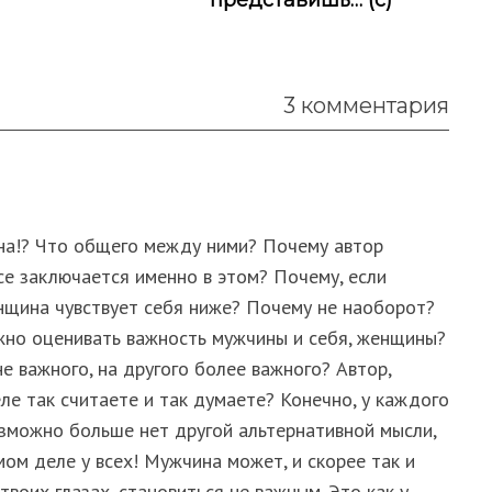
представишь… (с)
3 комментария
на!? Что общего между ними? Почему автор
се заключается именно в этом? Почему, если
енщина чувствует себя ниже? Почему не наоборот?
жно оценивать важность мужчины и себя, женщины?
 важного, на другого более важного? Автор,
ле так считаете и так думаете? Конечно, у каждого
озможно больше нет другой альтернативной мысли,
амом деле у всех! Мужчина может, и скорее так и
твоих глазах, становиться не важным. Это как у