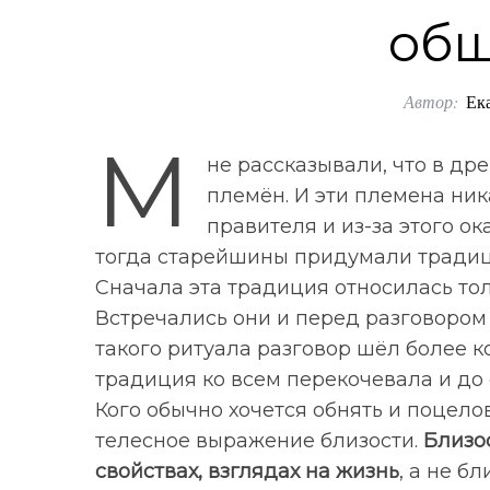
общ
Автор:
Ек
М
не рассказывали, что в др
племён. И эти племена ник
правителя и из-за этого о
тогда старейшины придумали традици
Сначала эта традиция относилась то
Встречались они и перед разговором
такого ритуала разговор шёл более ко
традиция ко всем перекочевала и до 
Кого обычно хочется обнять и поцелова
телесное выражение близости.
Близо
свойствах, взглядах на жизнь
, а не б