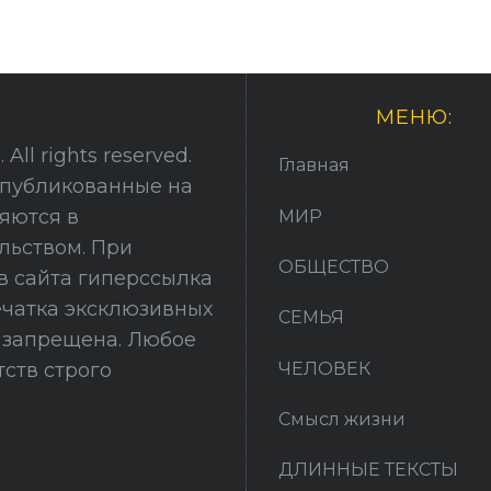
МЕНЮ:
All rights reserved.
Главная
опубликованные на
няются в
МИР
льством. При
ОБЩЕСТВО
в сайта гиперссылка
печатка эксклюзивных
СЕМЬЯ
й запрещена. Любое
ЧЕЛОВЕК
ств строго
Смысл жизни
ДЛИННЫЕ ТЕКСТЫ