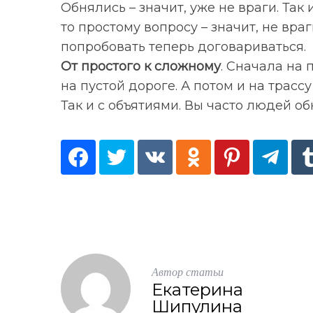
Обнялись – значит, уже не враги. Так
то простому вопросу – значит, не вр
попробовать теперь договариваться.
От простого к сложному
. Сначала на
на пустой дороге. А потом и на трасс
S
По авторам
Так и с объятиями. Вы часто людей о
e
a
r
c
h
f
o
r
:
Автор статьи
Екатерина
Шипулина