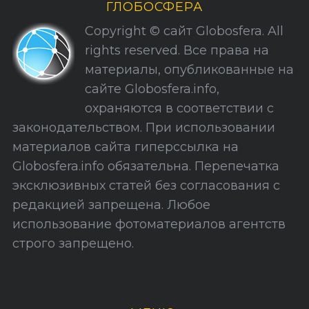
ГЛОБОСФЕРА
к
Copyright © сайт Globosfera. All
и
rights reserved. Все права на
С
материалы, опубликованные на
а
сайте Globosfera.info,
й
охраняются в соответствии с
т
законодательством. При использовании
а
материалов сайта гиперссылка на
Globosfera.info обязательна. Перепечатка
эксклюзивных статей без согласования с
редакцией запрещена. Любое
использование фотоматериалов агентств
строго запрещено.