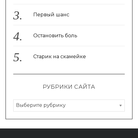
Первый шанс
Остановить боль
Старик на скамейке
РУБРИКИ САЙТА
Р
у
б
р
и