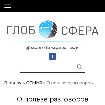
Взаимосвязанный мир
S
По авторам
S
e
E
A
a
R
C
Главная
»
СЕМЬЯ
»
О пользе разговоров
r
H
c
h
О пользе разговоров
f