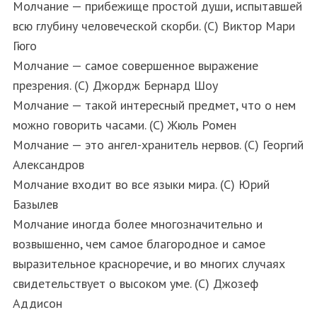
Молчание — прибежище простой души, испытавшей
всю глубину человеческой скорби. (С) Виктор Мари
Гюго
Молчание — самое совершенное выражение
презрения. (С) Джордж Бернард Шоу
Молчание — такой интересный предмет, что о нем
можно говорить часами. (С) Жюль Ромен
S
По авторам
e
Молчание — это ангел-хранитель нервов. (С) Георгий
a
Александров
r
Молчание входит во все языки мира. (С) Юрий
c
Базылев
h
f
Молчание иногда более многозначительно и
o
возвышенно, чем самое благородное и самое
r
выразительное красноречие, и во многих случаях
:
свидетельствует о высоком уме. (С) Джозеф
Аддисон