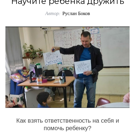
Научите ребенка дружить
o
Автор:
Руслан Боков
r
:
Как взять ответственность на себя и
помочь ребенку?