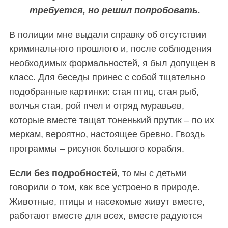
требуется, но решил попробовать.
S
По авторам
В полиции мне выдали справку об отсутствии
e
криминального прошлого и, после соблюдения
a
r
необходимых формальностей, я был допущен в
c
класс. Для беседы принес с собой тщательно
h
подобранные картинки: стая птиц, стая рыб,
f
волчья стая, рой пчел и отряд муравьев,
o
r
которые вместе тащат тоненький прутик – по их
:
меркам, вероятно, настоящее бревно. Гвоздь
программы – рисунок большого корабля.
Е
сли без подробностей
, то мы с детьми
говорили о том, как все устроено в природе.
Животные, птицы и насекомые живут вместе,
работают вместе для всех, вместе радуются