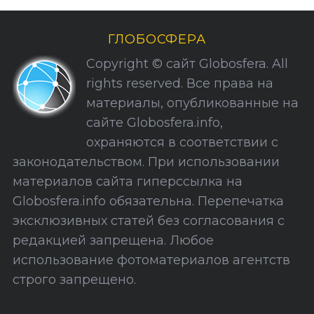
р
и
ГЛОБОСФЕРА
к
Copyright © сайт Globosfera. All
и
rights reserved. Все права на
С
материалы, опубликованные на
а
сайте Globosfera.info,
й
охраняются в соответствии с
т
законодательством. При использовании
а
материалов сайта гиперссылка на
Globosfera.info обязательна. Перепечатка
эксклюзивных статей без согласования с
редакцией запрещена. Любое
использование фотоматериалов агентств
строго запрещено.