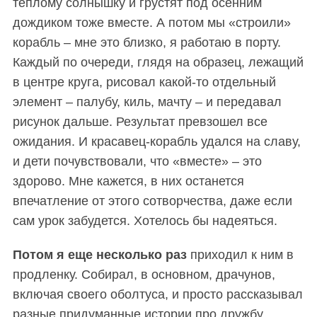
теплому солнышку и грустят под осенним
дождиком тоже вместе. А потом мы «строили»
корабль – мне это близко, я работаю в порту.
Каждый по очереди, глядя на образец, лежащий
в центре круга, рисовал какой-то отдельный
элемент – палубу, киль, мачту – и передавал
рисунок дальше. Результат превзошел все
ожидания. И красавец-корабль удался на славу,
и дети почувствовали, что «вместе» – это
здорово. Мне кажется, в них останется
впечатление от этого сотворчества, даже если
сам урок забудется. Хотелось бы надеяться.
П
отом я еще несколько раз
приходил к ним в
продленку. Собирал, в основном, драчунов,
включая своего оболтуса, и просто рассказывал
разные придуманные истории про дружбу.