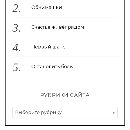
Обнимашки
Счастье живёт рядом
Первый шанс
Остановить боль
РУБРИКИ САЙТА
Р
у
б