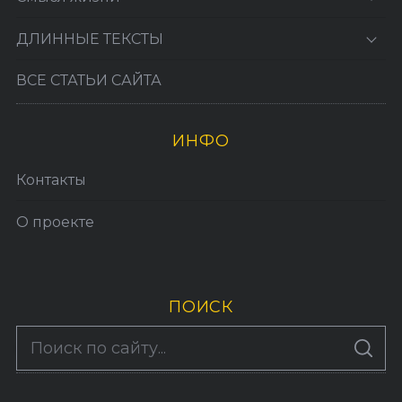
ДЛИННЫЕ ТЕКСТЫ
ВСЕ СТАТЬИ САЙТА
ИНФО
Контакты
О проекте
ПОИСК
S
По авторам
S
e
E
A
a
R
C