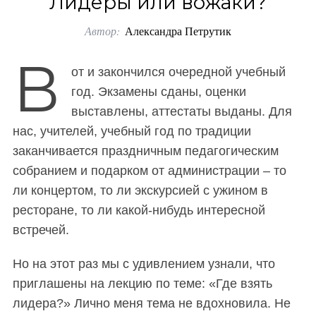
Лидеры или вожаки?
o
Автор:
Александра Петрутик
r
:
В
от и закончился очередной учебный
год. Экзамены сданы, оценки
выставлены, аттестаты выданы. Для
нас, учителей, учебный год по традиции
заканчивается праздничным педагогическим
собранием и подарком от администрации – то
ли концертом, то ли экскурсией с ужином в
ресторане, то ли какой-нибудь интересной
встречей.
Но на этот раз мы с удивлением узнали, что
приглашены на лекцию по теме: «Где взять
лидера?» Лично меня тема не вдохновила. Не