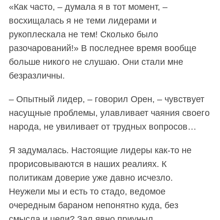
«Как часто, – думала я в тот момент, –
восхищалась я не теми лидерами и
рукоплескала не тем! Сколько было
разочарований!» В последнее время вообще
больше никого не слушаю. Они стали мне
S
По авторам
безразличны.
e
a
– Опытный лидер, – говорил Орен, – чувствует
r
насущные проблемы, улавливает чаяния своего
c
народа, не увиливает от трудных вопросов…
h
f
o
Я задумалась. Настоящие лидеры как-то не
r
прорисовываются в наших реалиях. К
:
политикам доверие уже давно исчезло.
Неужели мы и есть то стадо, ведомое
очередным бараном непонятно куда, без
смысла и цели? Зал явно приуныл.