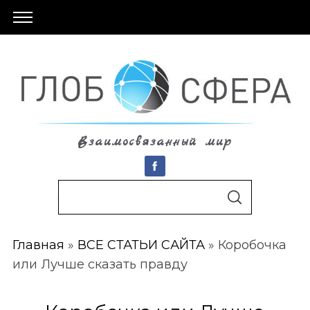
Взаимосвязанный мир
S
По авторам
S
e
E
A
a
R
C
Главная
»
ВСЕ СТАТЬИ САЙТА
»
Коробочка
r
H
или Лучше сказать правду
c
h
f