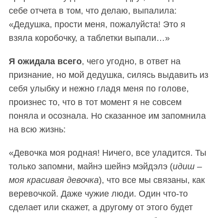
себе отчета в том, что делаю, выпалила:
«Дедушка, прости меня, пожалуйста! Это я
взяла коробочку, а таблетки выпали…»
Я ожидала всего
, чего угодно, в ответ на
признание, но мой дедушка, силясь выдавить из
себя улыбку и нежно гладя меня по голове,
произнес то, что в тот момент я не совсем
поняла и осознала. Но сказанное им запомнила
S
По авторам
на всю жизнь:
e
a
«Девочка моя родная! Ничего, все уладится. Ты
r
c
только запомни, майнэ шейнэ мэйдэлэ (
идиш –
h
моя красивая девочка
), что все мы связаны, как
f
веревочкой. Даже чужие люди. Один что-то
o
сделает или скажет, а другому от этого будет
r
: