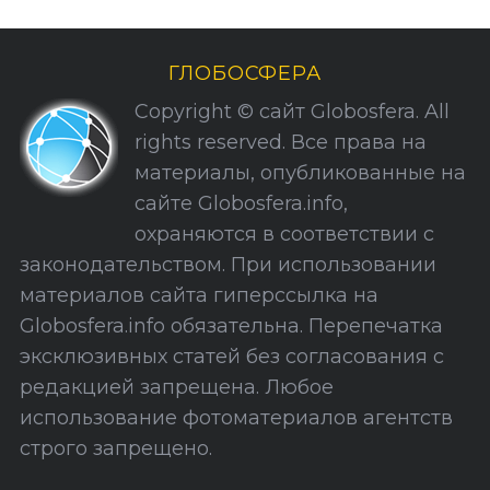
б
р
и
ГЛОБОСФЕРА
к
Copyright © сайт Globosfera. All
и
rights reserved. Все права на
С
материалы, опубликованные на
а
сайте Globosfera.info,
й
охраняются в соответствии с
т
законодательством. При использовании
а
материалов сайта гиперссылка на
Globosfera.info обязательна. Перепечатка
эксклюзивных статей без согласования с
редакцией запрещена. Любое
использование фотоматериалов агентств
строго запрещено.