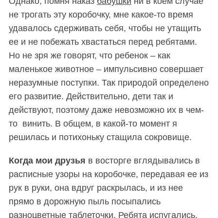
Однако, помня наказ
бабушки
ни в коем случае
не трогать эту коробочку, мне какое-то время
удавалось сдерживать себя, чтобы не утащить
ее и не побежать хвастаться перед ребятами.
Но не зря же говорят, что ребенок – как
маленькое животное – импульсивно совершает
неразумные поступки. Так природой определено
его развитие. Действительно, дети так и
действуют, поэтому даже невозможно их в чем-
то винить. В общем, в какой-то момент я
решилась и потихоньку стащила сокровище.
Когда мои друзья
в восторге вглядывались в
расписные узоры на коробочке, передавая ее из
рук в руки, она вдруг раскрылась, и из нее
прямо в дорожную пыль посыпались
разноцветные таблеточки. Ребята испугались,