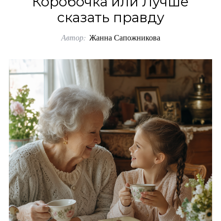
Коробочка или Лучше
o
сказать правду
r
Автор:
Жанна Сапожникова
: