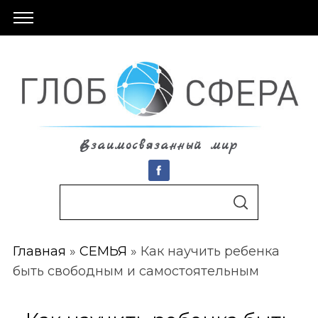
Взаимосвязанный мир
S
По авторам
S
e
E
A
a
R
C
Главная
»
СЕМЬЯ
»
Как научить ребенка
r
H
быть свободным и самостоятельным
c
h
f