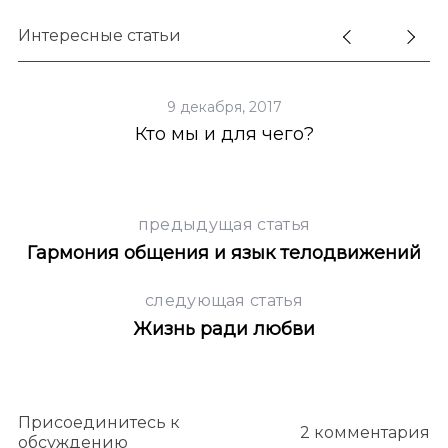
S
По авторам
e
Интересные статьи
a
r
c
9 декабря, 2017
h
 в
Кто мы и для чего?
Д
f
o
r
:
предыдущая статья
Гармония общения и язык телодвижений
следующая статья
Жизнь ради любви
Присоединитесь к
2 комментария
обсуждению