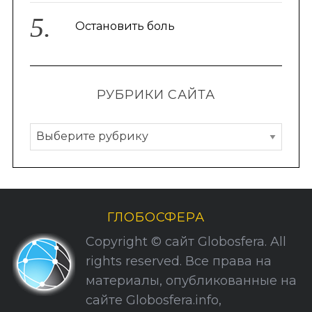
Остановить боль
РУБРИКИ САЙТА
Р
у
б
р
и
ГЛОБОСФЕРА
к
Copyright © сайт Globosfera. All
и
rights reserved. Все права на
С
материалы, опубликованные на
а
сайте Globosfera.info,
й