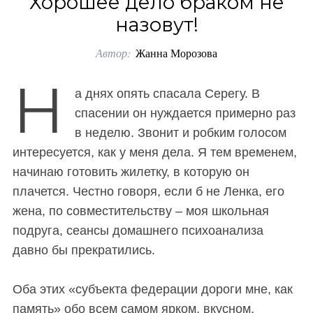
Хорошее дело браком не
o
назовут!
r
Автор:
Жанна Морозова
:
Н
а днях опять спасала Серегу. В
спасении он нуждается примерно раз
в неделю. Звонит и робким голосом
интересуется, как у меня дела. Я тем временем,
начинаю готовить жилетку, в которую он
плачется. Честно говоря, если б не Ленка, его
жена, по совместительству – моя школьная
подруга, сеансы домашнего психоанализа
давно бы прекратились.
Оба этих «субъекта федерации дороги мне, как
память» обо всем самом ярком, вкусном,