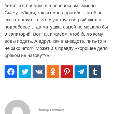
болит и в прямом, и в переносном смысле.
Скажу: «Люди, как вы мне дороги!», – чтоб не
сказать другого. И почувствую острый укол в
подреберье… да матушка, самой не мешало бы
в санаторий. Вот так и живем, чтоб было кому
воды подать. А вдруг, как в анекдоте, пить-то и
S
не захочется? Может и в правду «хорошее дело
По авторам
e
браком не назовут?».
a
r
c
h
f
o
r
:
Автор статьи