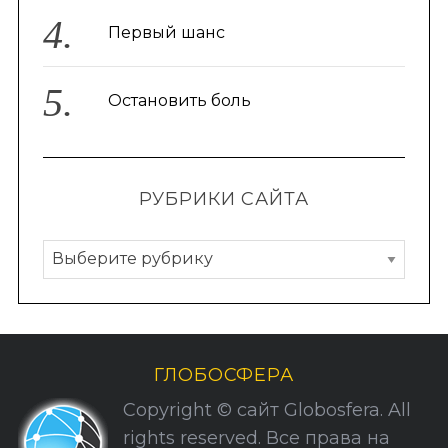
Первый шанс
Остановить боль
РУБРИКИ САЙТА
Р
у
б
р
и
ГЛОБОСФЕРА
к
Copyright © сайт Globosfera. All
и
rights reserved. Все права на