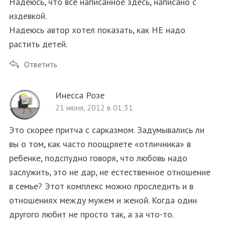
Надеюсь, что все написанное здесь, написано с
издевкой.
Надеюсь автор хотел показать, как НЕ надо
растить детей.
Ответить
S
По авторам
e
Инесса Розе
a
r
21 июня, 2012 в 01:31
c
h
Это скорее притча с сарказмом. Задумывались ли
f
вы о том, как часто поощряете «отличника» в
o
ребенке, подспудно говоря, что любовь надо
r
заслужить, это не дар, не естественное отношение
:
в семье? Этот комплекс можно проследить и в
отношениях между мужем и женой. Когда один
другого любит не просто так, а за что-то.