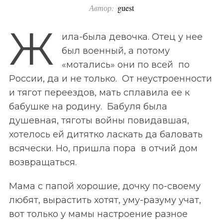
Автор:
guest
o
r
Ж
ила-была девочка. Отец у нее
:
был военный, а потому
«мотались» они по всей по
России, да и не только. От неустроенности
и тягот переездов, мать сплавила ее к
бабушке на родину. Бабуля была
душевная, тяготы войны повидавшая,
хотелось ей дитятко ласкать да баловать
всячески. Но, пришла пора в отчий дом
возвращаться.
Мама с папой хорошие, дочку по-своему
любят, вырастить хотят, уму-разуму учат,
вот только у мамы настроение разное