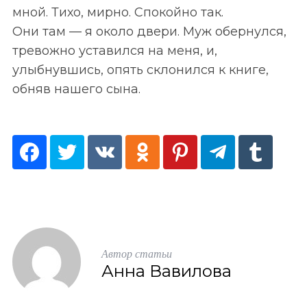
мной. Тихо, мирно. Спокойно так.
Они там — я около двери. Муж обернулся,
тревожно уставился на меня, и,
улыбнувшись, опять склонился к книге,
обняв нашего сына.
S
По авторам
e
a
r
c
Автор статьи
h
Анна Вавилова
f
o