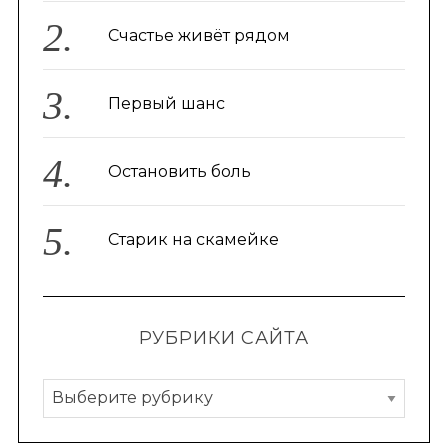
Счастье живёт рядом
Первый шанс
Остановить боль
Старик на скамейке
РУБРИКИ САЙТА
Р
у
б