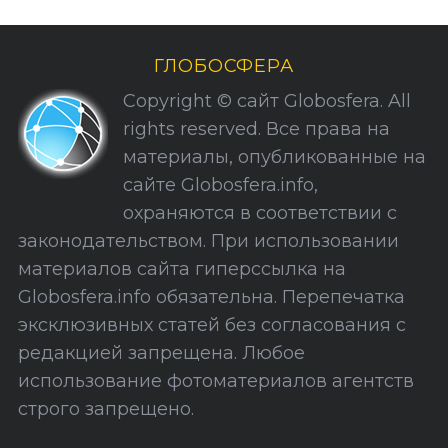
р
и
ГЛОБОСФЕРА
к
Copyright © сайт Globosfera. All
и
rights reserved. Все права на
С
материалы, опубликованные на
а
сайте Globosfera.info,
й
охраняются в соответствии с
т
законодательством. При использовании
а
материалов сайта гиперссылка на
Globosfera.info обязательна. Перепечатка
эксклюзивных статей без согласования с
редакцией запрещена. Любое
использование фотоматериалов агентств
строго запрещено.