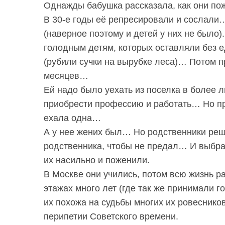
Однажды бабушка рассказала, как они п
В 30-е годы её репресировали и сослали
(наверное поэтому и детей у них не было)
голодным детям, которых оставляли без ед
(рубили сучки на вырубке леса)… Потом п
месяцев…
Ей надо было уехать из поселка в более л
приобрести профессию и работать… Но пр
ехала одна…
А у нее жених был… Но родственники реш
родственника, чтобы не предал… И выбрал
их насильно и поженили.
S
По авторам
e
В Москве они учились, потом всю жизнь 
a
этажах много лет (где так же принимали г
r
их похожа на судьбы многих их ровеснико
c
перипетии Советского времени.
h