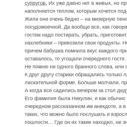
супругов.
Их уже давно нет в живых, но п
наполняется теплом, которым хочется под
Жили они очень бедно – на мизерную пенс
посудомоечной. Да вообще все, как говор
гостем надо постирать, убрать, приготови
нахлебники – привозили свои продукты. Но
причем бабушка помнила вкус каждого пр
оставалось, то угощали очередного гостя
Не помню ни одного бранного слова, или 
К друг другу старики обращались только л
ласкательной форме. Больше молчали, пра
А когда все садились вечером за стол д
Его фамилия была Никулин, и как обычно 
очередном рассказанном им анекдоте, а в 
таких, что можно было послушать и взросл
пошлости… Где он их такие находил, не