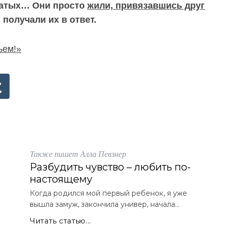
оватых… Они просто
жили, привязавшись друг
 получали их в ответ.
ьем!»
Также пишет Алла Певзнер
Разбудить чувство – любить по-
настоящему
Когда родился мой первый ребенок, я уже
вышла замуж, закончила универ, начала...
Читать статью...