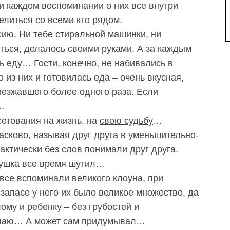
ри каждом воспоминании о них все внутри
елиться со всеми кто рядом.
ию. Ни тебе стиральной машинки, ни
иться, делалось своими руками. А за каждым
ть еду… Гости, конечно, не набивались в
 из них и готовилась еда – очень вкусная,
иезжавшего более одного раза. Если
…
сетования на жизнь, на
свою судьбу
…
асково, называя друг друга в уменьшительно-
ктически без слов понимали друг друга.
едушка все время шутил…
все вспоминали великого клоуна, при
запасе у него их было великое множество, да
ому и ребенку – без грубостей и
 знаю… А может сам придумывал…