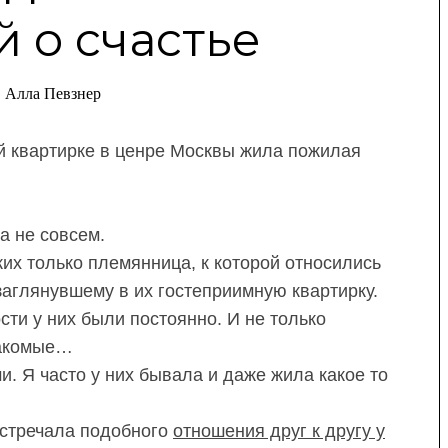
 о счастье
Алла Певзнер
й квартирке в ценре Москвы жила пожилая
а не совсем.
ких только племянница, к которой относились
заглянувшему в их гостеприимную квартирку.
ости у них были постоянно. И не только
накомые…
 Я часто у них бывала и даже жила какое то
 встречала подобного
отношения друг к другу у