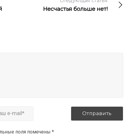
следующая статья
й
Несчастья больше нет!
ельные поля помечены
*