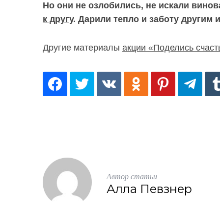
f
Но они не озлобились, не искали вин
o
к другу
. Дарили тепло и заботу другим и
r
:
Другие материалы
акции «Поделись счаст
Автор статьи
Алла Певзнер