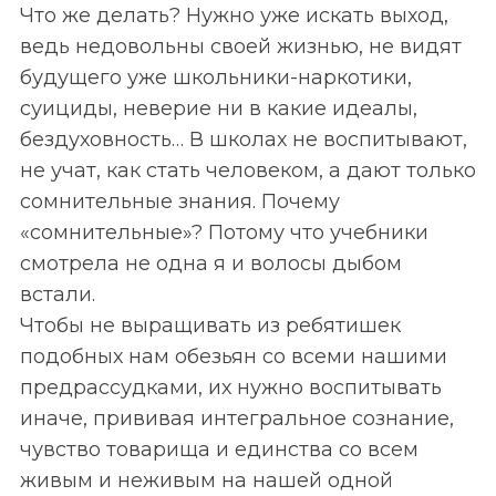
Что же делать? Нужно уже искать выход,
ведь недовольны своей жизнью, не видят
S
По авторам
будущего уже школьники-наркотики,
e
a
суициды, неверие ни в какие идеалы,
r
бездуховность… В школах не воспитывают,
c
не учат, как стать человеком, а дают только
h
сомнительные знания. Почему
f
o
«сомнительные»? Потому что учебники
r
смотрела не одна я и волосы дыбом
:
встали.
Чтобы не выращивать из ребятишек
подобных нам обезьян со всеми нашими
предрассудками, их нужно воспитывать
иначе, прививая интегральное сознание,
чувство товарища и единства со всем
живым и неживым на нашей одной