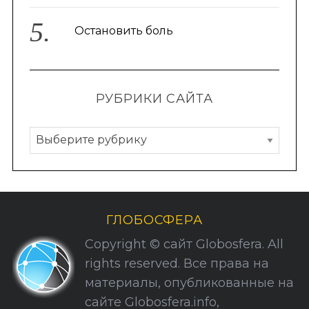
Остановить боль
РУБРИКИ САЙТА
Р
у
б
р
и
ГЛОБОСФЕРА
к
Copyright © сайт Globosfera. All
и
rights reserved. Все права на
С
материалы, опубликованные на
а
сайте Globosfera.info,