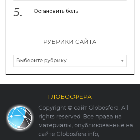
Остановить боль
РУБРИКИ САЙТА
Р
у
S
По авторам
e
б
a
р
r
и
c
ГЛОБОСФЕРА
к
h
Copyright © сайт Globosfera. All
f
и
rights reserved. Все права на
o
С
r
материалы, опубликованные на
а
:
сайте Globosfera.info,
й