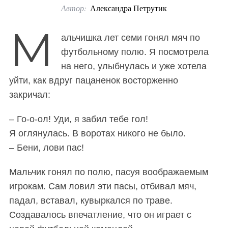
Автор:
Александра Петрутик
o
r
М
альчишка лет семи гонял мяч по
:
футбольному полю. Я посмотрела
на него, улыбнулась и уже хотела
уйти, как вдруг пацаненок восторженно
закричал:
– Го-о-ол! Уди, я забил тебе гол!
Я оглянулась. В воротах никого не было.
– Бени, лови пас!
Мальчик гонял по полю, пасуя воображаемым
игрокам. Сам ловил эти пасы, отбивал мяч,
падал, вставал, кувыркался по траве.
Создавалось впечатление, что он играет с