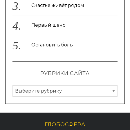
Счастье живёт рядом
Первый шанс
Остановить боль
РУБРИКИ САЙТА
Р
у
б
р
и
ГЛОБОСФЕРА
к