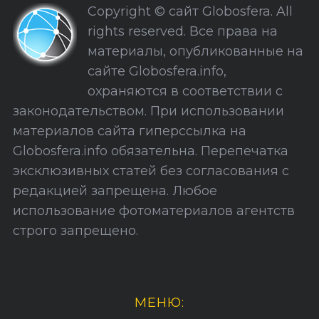
Copyright © сайт Globosfera. All
и
rights reserved. Все права на
С
материалы, опубликованные на
а
сайте Globosfera.info,
й
охраняются в соответствии с
т
законодательством. При использовании
а
материалов сайта гиперссылка на
Globosfera.info обязательна. Перепечатка
эксклюзивных статей без согласования с
редакцией запрещена. Любое
использование фотоматериалов агентств
строго запрещено.
МЕНЮ: