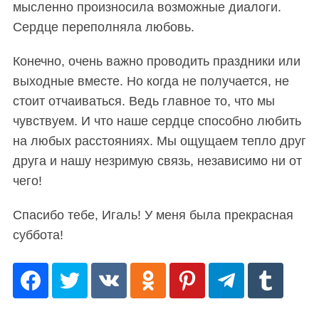
мысленно произносила возможные диалоги.
Сердце переполняла любовь.
Конечно, очень важно проводить праздники или
выходные вместе. Но когда не получается, не
стоит отчаиваться. Ведь главное то, что мы
чувствуем. И что наше сердце способно любить
на любых расстояниях. Мы ощущаем тепло друг
друга и нашу незримую связь, независимо ни от
S
По авторам
чего!
e
a
Спасибо тебе, Игаль! У меня была прекрасная
r
c
суббота!
h
f
o
r
: