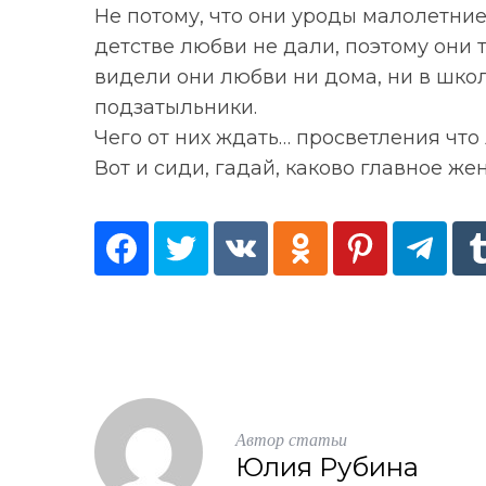
Не потому, что они уроды малолетние 
детстве любви не дали, поэтому они 
видели они любви ни дома, ни в школ
подзатыльники.
S
По авторам
e
Чего от них ждать… просветления что
a
Вот и сиди, гадай, каково главное же
r
c
h
f
o
r
:
Автор статьи
Юлия Рубина