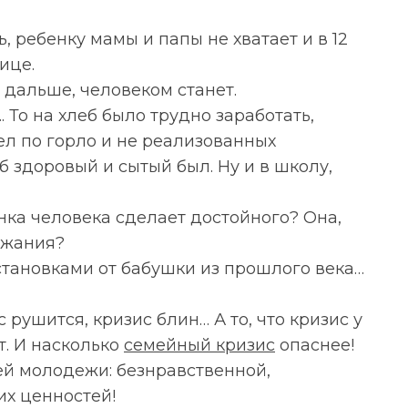
, ребенку мамы и папы не хватает и в 12
ице.
, дальше, человеком станет.
. То на хлеб было трудно заработать,
дел по горло и не реализованных
б здоровый и сытый был. Ну и в школу,
енка человека сделает достойного? Она,
ажания?
становками от бабушки из прошлого века…
с рушится, кризис блин… А то, что кризис у
т. И насколько
семейный кризис
опаснее!
й молодежи: безнравственной,
х ценностей!