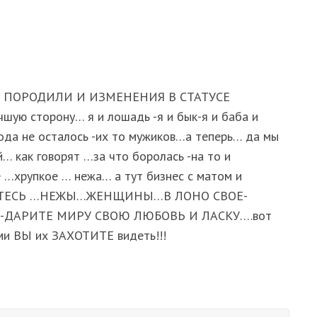
 ПОРОДИЛИ И ИЗМЕНЕНИЯ В СТАТУСЕ
ую сторону… я и лошадь -я и бык-я и баба и
года не осталось -их то мужиков…а теперь… да мы
й… как говорят …за что боролась -на то и
…хрупкое … нежа… а тут бизнес с матом и
НИТЕСЬ …НЕЖЫ…ЖЕНЩИНЫ…В ЛОНО СВОЕ-
ДАРИТЕ МИРУ СВОЮ ЛЮБОВЬ И ЛАСКУ….вот
ми ВЫ их ЗАХОТИТЕ видеть!!!