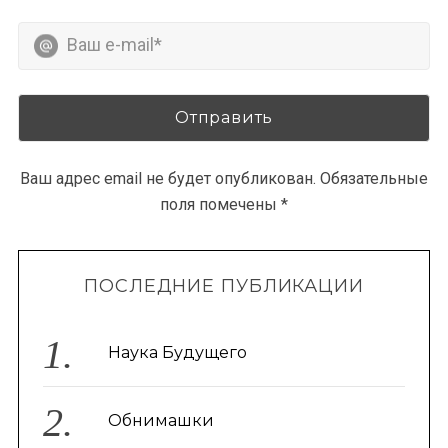
r
c
h
f
o
r
:
Ваш адрес email не будет опубликован.
Обязательные
поля помечены
*
ПОСЛЕДНИЕ ПУБЛИКАЦИИ
Наука Будущего
Обнимашки