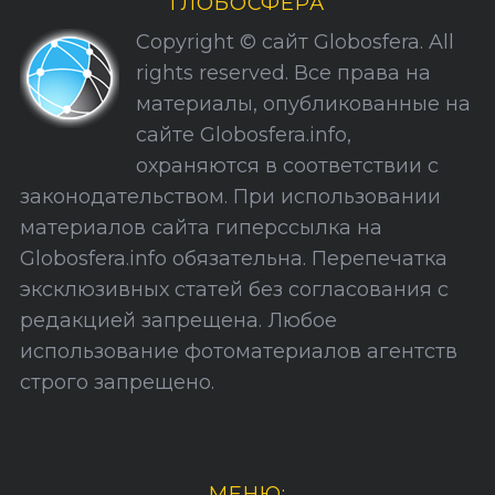
ГЛОБОСФЕРА
к
Copyright © сайт Globosfera. All
и
rights reserved. Все права на
С
материалы, опубликованные на
а
сайте Globosfera.info,
й
охраняются в соответствии с
т
законодательством. При использовании
а
материалов сайта гиперссылка на
Globosfera.info обязательна. Перепечатка
эксклюзивных статей без согласования с
редакцией запрещена. Любое
использование фотоматериалов агентств
строго запрещено.
МЕНЮ: