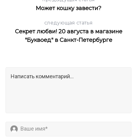
Может кошку завести?
следующая статья
Секрет любви! 20 августа в магазине
"Буквоед" в Санкт-Петербурге
S
По авторам
e
a