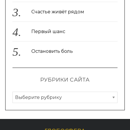
Счастье живёт рядом
Первый шанс
Остановить боль
РУБРИКИ САЙТА
Р
у
б
р
и