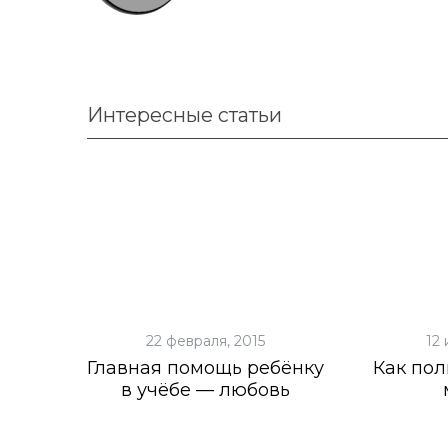
r
c
h
f
o
Интересные статьи
r
:
22 февраля, 2015
12 
Главная помощь ребёнку
Как пол
в учёбе — любовь