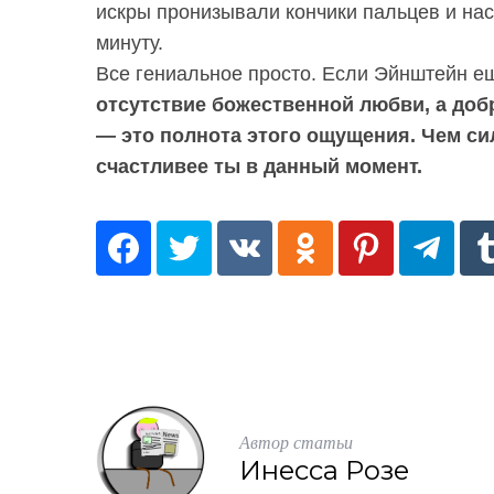
искры пронизывали кончики пальцев и нас 
минуту.
Все гениальное просто. Если Эйнштейн е
отсутствие божественной любви, а добр
— это полнота этого ощущения. Чем 
счастливее ты в данный момент.
S
По авторам
Автор статьи
e
Инесса Розе
a