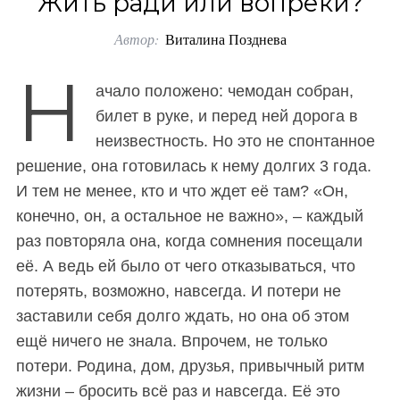
Жить ради или вопреки?
o
Автор:
Виталина Позднева
r
:
Н
ачало положено: чемодан собран,
билет в руке, и перед ней дорога в
неизвестность. Но это не спонтанное
решение, она готовилась к нему долгих 3 года.
И тем не менее, кто и что ждет её там? «Он,
конечно, он, а остальное не важно», – каждый
раз повторяла она, когда сомнения посещали
её. А ведь ей было от чего отказываться, что
потерять, возможно, навсегда. И потери не
заставили себя долго ждать, но она об этом
ещё ничего не знала. Впрочем, не только
потери. Родина, дом, друзья, привычный ритм
жизни – бросить всё раз и навсегда. Её это