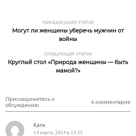
r
c
h
предыдущая статья
f
Могут ли женщины уберечь мужчин от
o
r
войны
:
следующая статья
Круглый стол «Природа женщины — быть
мамой?»
Присоединитесь к
4 комментария
обсуждению
Катя
14 марта, 2014 в 13:55