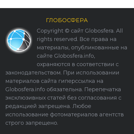
б
р
и
ГЛОБОСФЕРА
к
Copyright © сайт Globosfera. All
и
rights reserved. Все права на
С
материалы, опубликованные на
а
сайте Globosfera.info,
й
охраняются в соответствии с
т
законодательством. При использовании
а
материалов сайта гиперссылка на
Globosfera.info обязательна. Перепечатка
эксклюзивных статей без согласования с
редакцией запрещена. Любое
использование фотоматериалов агентств
строго запрещено.