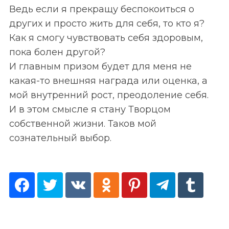
Ведь если я прекращу беспокоиться о
других и просто жить для себя, то кто я?
Как я смогу чувствовать себя здоровым,
пока болен другой?
И главным призом будет для меня не
S
По авторам
какая-то внешняя награда или оценка, а
e
a
мой внутренний рост, преодоление себя.
r
И в этом смысле я стану Творцом
c
собственной жизни. Таков мой
h
сознательный выбор.
f
o
r
: