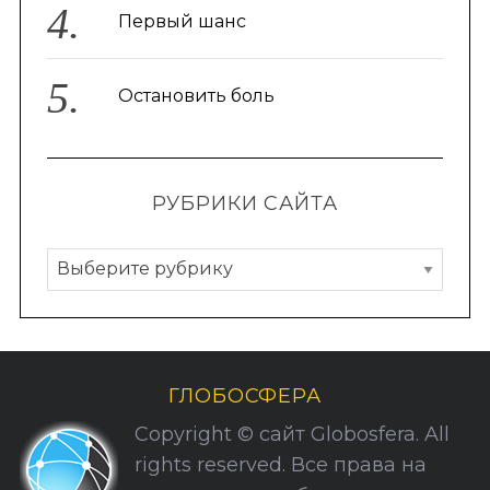
Первый шанс
Остановить боль
РУБРИКИ САЙТА
Р
у
б
р
и
ГЛОБОСФЕРА
к
Copyright © сайт Globosfera. All
и
rights reserved. Все права на
С