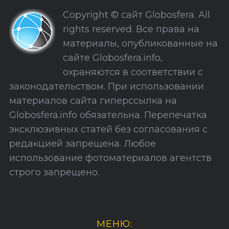
к
Copyright © сайт Globosfera. All
и
rights reserved. Все права на
С
материалы, опубликованные на
а
сайте Globosfera.info,
й
охраняются в соответствии с
т
законодательством. При использовании
а
материалов сайта гиперссылка на
Globosfera.info обязательна. Перепечатка
эксклюзивных статей без согласования с
редакцией запрещена. Любое
использование фотоматериалов агентств
строго запрещено.
МЕНЮ: