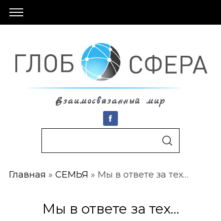
Взаимосвязанный мир
S
По авторам
S
e
E
A
a
R
C
Главная
»
СЕМЬЯ
»
Мы в ответе за тех…
r
H
c
h
Мы в ответе за тех…
f