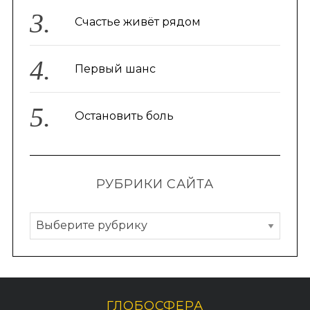
Счастье живёт рядом
Первый шанс
Остановить боль
РУБРИКИ САЙТА
Р
у
б
р
и
ГЛОБОСФЕРА