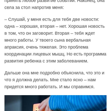
принять любое развитие событий. Наконец, она
f
села за стол напротив меня:
o
r
– Слушай, у меня есть для тебя две новости:
:
одна – хорошая, вторая – нет. Хорошая новость
в том, что он заговорит. Вторая – тебя ждет
много работы. У твоего сына вербальная
апраксия, очень тяжелая. Это проблема
координации лицевых мышц. Но есть программа
развития ребенка с этим заболеванием.
Дальше она мне подробно объяснила, что это и
что я должна делать. Мне стало ясно – нам
придется много работать. И мы справимся.