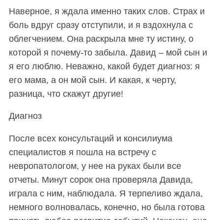
Наверное, я ждала именно таких слов. Страх и
боль вдруг сразу отступили, и я вздохнула с
облегчением. Она раскрыла мне ту истину, о
которой я почему-то забыла. Давид – мой сын и
я его люблю. Неважно, какой будет диагноз: я
его мама, а он мой сын. И какая, к черту,
разница, что скажут другие!
Диагноз
После всех консультаций и консилиума
специалистов я пошла на встречу с
S
По авторам
невропатологом, у нее на руках были все
e
отчеты. Минут сорок она проверяла Давида,
a
играла с ним, наблюдала. Я терпеливо ждала,
r
немного волновалась, конечно, но была готова
c
h