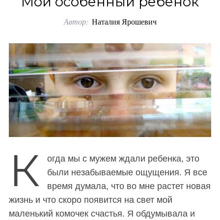
Мой особенный ребенок
o
Автор:
Наталия Ярошевич
r
:
К
огда мы с мужем ждали ребенка, это
были незабываемые ощущения. Я все
время думала, что во мне растет новая
жизнь и что скоро появится на свет мой
маленький комочек счастья. Я обдумывала и