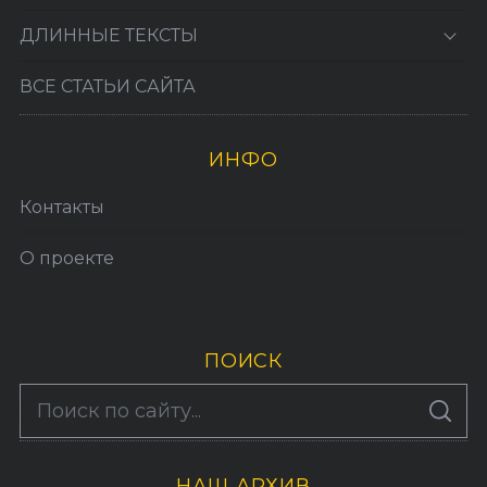
ДЛИННЫЕ ТЕКСТЫ
ВСЕ СТАТЬИ САЙТА
ИНФО
Контакты
О проекте
ПОИСК
S
По авторам
S
e
E
A
a
R
C
H
НАШ АРХИВ