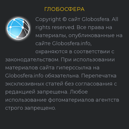
и
ГЛОБОСФЕРА
к
Copyright © сайт Globosfera. All
и
rights reserved. Все права на
С
материалы, опубликованные на
а
сайте Globosfera.info,
й
охраняются в соответствии с
т
законодательством. При использовании
а
материалов сайта гиперссылка на
Globosfera.info обязательна. Перепечатка
эксклюзивных статей без согласования с
редакцией запрещена. Любое
использование фотоматериалов агентств
строго запрещено.