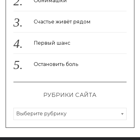
Обнимашки
Счастье живёт рядом
Первый шанс
Остановить боль
РУБРИКИ САЙТА
Р
у
б
р