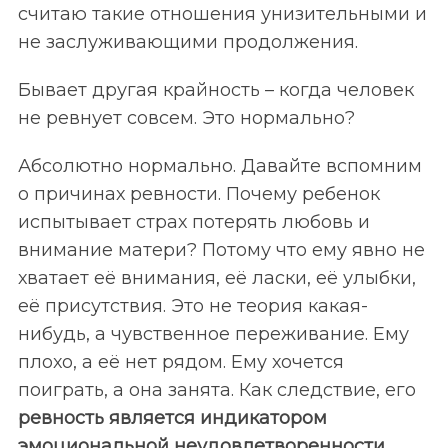
считаю такие отношения унизительными и
не заслуживающими продолжения.
Бывает другая крайность – когда человек
S
По авторам
e
не ревнует совсем. Это нормально?
a
r
Абсолютно нормально. Давайте вспомним
c
о причинах ревности. Почему ребенок
h
испытывает страх потерять любовь и
f
o
внимание матери? Потому что ему явно не
r
хватает её внимания, её ласки, её улыбки,
:
её присутствия. Это не теория какая-
нибудь, а чувственное переживание. Ему
плохо, а её нет рядом. Ему хочется
поиграть, а она занята. Как следствие, его
ревность является индикатором
эмоциональной неудовлетворенности.