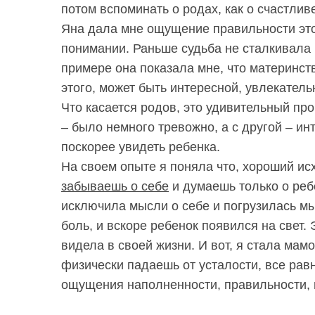
потом вспоминать о родах, как о счастли
Яна дала мне ощущение правильности это
понимании. Раньше судьба не сталкивала 
примере она показала мне, что материнств
этого, может быть интересной, увлекател
Что касается родов, это удивительный про
– было немного тревожно, а с другой – ин
поскорее увидеть ребенка.
На своем опыте я поняла что, хороший ис
S
По авторам
забываешь о себе
и думаешь только о ребе
e
исключила мысли о себе и погрузилась мы
a
боль, и вскоре ребенок появился на свет.
r
c
видела в своей жизни. И вот, я стала мамо
h
физически падаешь от усталости, все рав
f
ощущения наполненности, правильности, г
o
r