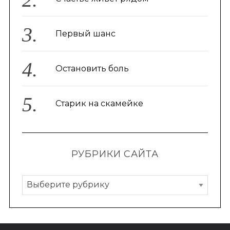
Первый шанс
Остановить боль
Старик на скамейке
РУБРИКИ САЙТА
Р
у
б
р