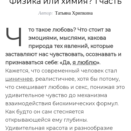
Физика или химия? 1 часть
o
Автор:
Татьяна Хрипкина
r
:
Ч
то такое любовь? Что стоит за
эмоциями, мыслями, какова
природа тех явлений, которые
заставляют нас чувствовать, осознавать и
признаваться себе: «Да,
я люблю
».
Кажется, что современный человек стал
циничнее
, реалистичнее, хотя бы потому,
что смешивает любовь и секс, понижая это
удивительное чувство до механизма
взаимодействия биохимических формул.
Как будто он сам стесняется
открывающейся ему глубины.
Удивительная красота и разнообразие