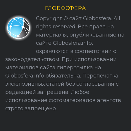
и
ГЛОБОСФЕРА
к
Copyright © сайт Globosfera. All
и
rights reserved. Все права на
С
материалы, опубликованные на
а
сайте Globosfera.info,
й
охраняются в соответствии с
т
законодательством. При использовании
а
материалов сайта гиперссылка на
Globosfera.info обязательна. Перепечатка
эксклюзивных статей без согласования с
редакцией запрещена. Любое
использование фотоматериалов агентств
строго запрещено.