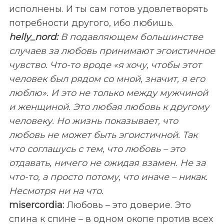
исполнены. И ты сам готов удовлетворять
потребности другого, ибо любишь.
helly_
nord:
В подавляющем большинстве
случаев за любовь принимают эгоистичное
чувство. Что-то вроде «я хочу, чтобы этот
человек был рядом со мной, значит, я его
люблю». И это не только между мужчиной
и женщиной. Это любая любовь к другому
S
По авторам
человеку. Но жизнь показывает, что
e
любовь не может быть эгоистичной. Так
a
что соглашусь с тем, что любовь – это
r
c
отдавать, ничего не ожидая взамен. Не за
h
что-то, а просто потому, что иначе – никак.
f
Несмотря ни на что.
o
misercordia:
Любовь – это доверие. Это
r
:
спина к спине – в одном окопе против всех