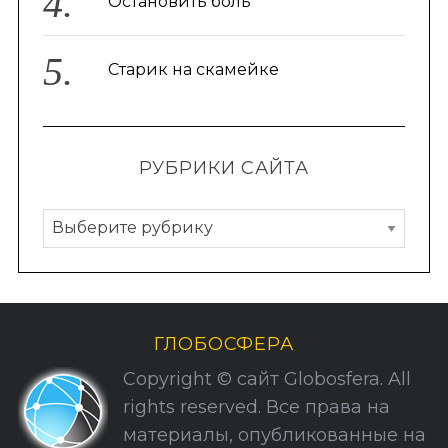
Остановить боль
Старик на скамейке
РУБРИКИ САЙТА
Р
у
б
р
и
ГЛОБОСФЕРА
к
Copyright © сайт Globosfera. All
и
rights reserved. Все права на
С
материалы, опубликованные на
а