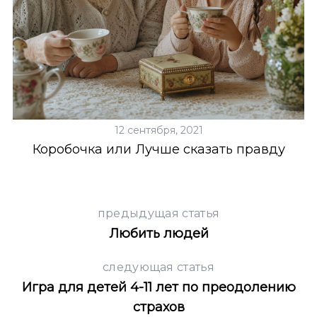
r
c
h
f
o
r
:
12 сентября, 2021
Коробочка или Лучше сказать правду
предыдущая статья
Любить людей
следующая статья
Игра для детей 4-11 лет по преодолению
страхов