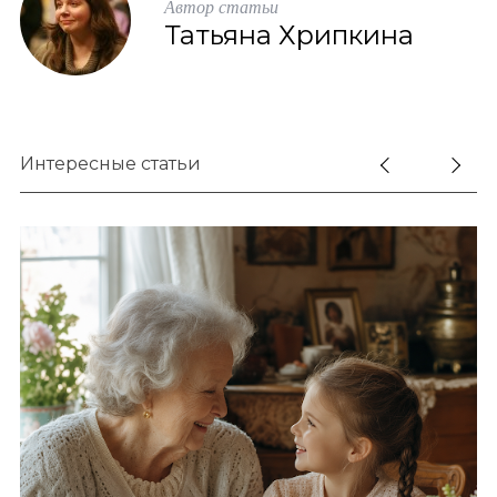
Автор статьи
Татьяна Хрипкина
Интересные статьи
S
По авторам
e
a