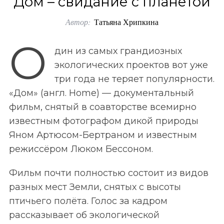
Дом – свидание с планетой
o
Автор:
Татьяна Хрипкина
r
:
О
дин из самых грандиозных
экологических проектов вот уже
три года не теряет популярности.
«Дом» (англ. Home) — документальный
фильм, снятый в соавторстве всемирно
известным фотографом дикой природы
Яном Артюсом-Бертраном и известным
режиссёром Люком Бессоном.
Фильм почти полностью состоит из видов
разных мест Земли, снятых с высоты
птичьего полёта. Голос за кадром
рассказывает об экологической