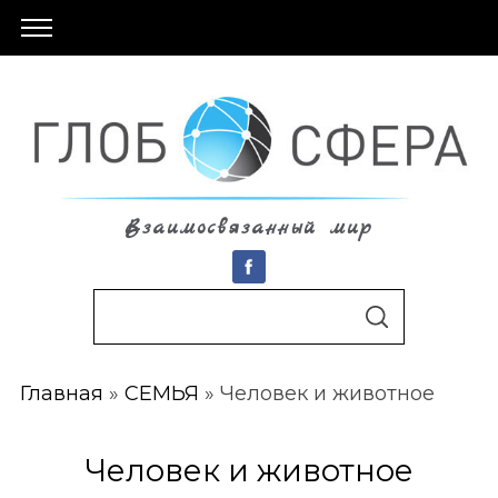
Взаимосвязанный мир
S
По авторам
S
e
E
A
a
R
C
Главная
»
СЕМЬЯ
»
Человек и животное
r
H
c
h
Человек и животное
f