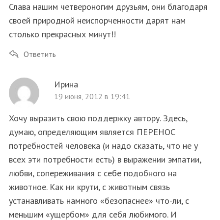
Слава нашим четвероногим друзьям, они благодаря
своей природной неиспорченности дарят нам
S
По авторам
e
столько прекрасных минут!!
a
Ответить
r
c
h
Ирина
f
19 июня, 2012 в 19:41
o
r
Хочу выразить свою поддержку автору. Здесь,
:
думаю, определяющим является ПЕРЕНОС
потребностей человека (и надо сказать, что не у
всех эти потребности есть) в выражении эмпатии,
любви, сопереживания с себе подобного на
животное. Как ни крути, с животным связь
устанавливать намного «безопаснее» что-ли, с
меньшим «ущербом» для себя любимого. И