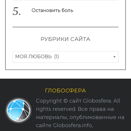
Остановить боль
РУБРИКИ САЙТА
Р
у
S
По авторам
e
б
a
р
r
и
c
ГЛОБОСФЕРА
к
h
Copyright © сайт Globosfera. All
f
и
rights reserved. Все права на
o
С
r
материалы, опубликованные на
а
:
сайте Globosfera.info,
й