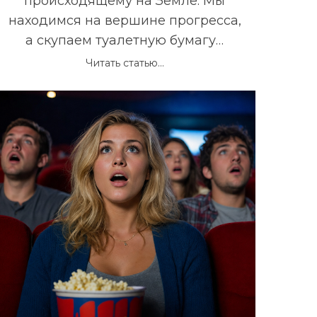
происходящему на Земле. Мы
находимся на вершине прогресса,
а скупаем туалетную бумагу…
Читать статью...