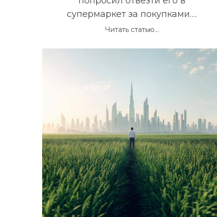
попросил отвезти его в
r
супермаркет за покупками….
:
Читать статью...