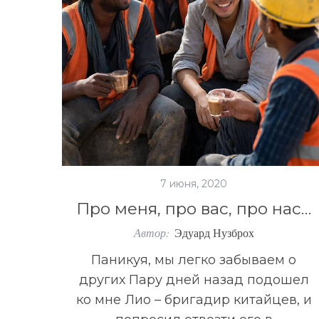
7 июня, 2020
S
По авторам
Про меня, про вас, про нас…
e
Автор:
Эдуард Нузброх
a
r
Паникуя, мы легко забываем о
c
других Пару дней назад подошел
h
f
ко мне Лио – бригадир китайцев, и
o