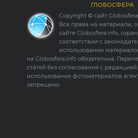
н
ГЛОБОСФЕРА
а
Copyright © сайт Globosfera. 
ц
Все права на материалы, 
и
сайте Globosfera.info, охра
я
соответствии с законодате
з
использовании материало
а
на Globosfera.info обязательна. Пере
п
статей без согласования с редакцие
и
использование фотоматериалов агент
с
запрещено.
е
й