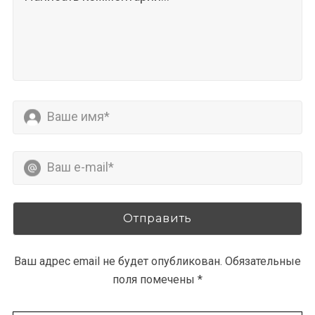
S
По авторам
e
a
r
c
h
f
o
r
:
Ваш адрес email не будет опубликован.
Обязательные
поля помечены
*