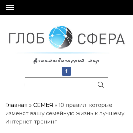
Взаимосвязанный мир
S
По авторам
S
e
E
A
a
R
C
Главная
»
СЕМЬЯ
»
10 правил, которые
r
H
изменят вашу семейную жизнь к лучшему.
c
Интернет-тренинг
h
f