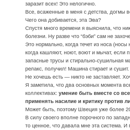
заразит всex! Это нелогично.
Все, всаженные в меня с детства, догмы 
Чего она добивается, эта Эва?
Спустя много времени я выяснила, что ни
S
По авторам
e
болезни. Ну разве что “бэби” сам не захоче
a
Это нормально, когда течет из носа (носы 
r
когда кашляют, ноют, воют и мычат, если
c
запасные трусы и стирально-сушильная м
h
f
релакс, получил! Машина стирает и сушит.
o
Не хочешь есть — никто не заставляет. Х
r
Я заметила, что два основных момента вс
:
коллективах:
умение быть вместе со вс
применять насилие и критику против л
Может быть, поэтому Швеция уже болeе 20
В силу своего вполне порочного по запад
то ценное, что давала мне эта система. И