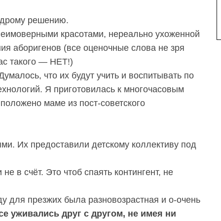
мудрому решению.
 неимоверными красотами, нереально ухоженной
ия аборигенов (все оценочные слова не зря
ас такого — НЕТ!)
умалось, что их будут учить и воспитывать по
хнологий. Я приготовилась к многочасовым
положено маме из пост-советского
и. Их предоставили детскому коллективу под
не в счёт. Это чтоб спаять контингент, не
аду для презжих была разновозрастная и о-очень
се уживались друг с другом, не имея ни