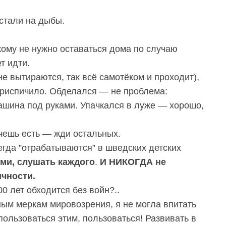
встали на дыбы.
кому не нужно оставаться дома по случаю
т идти.
не вытираются, так всё самотёком и проходит),
 приспичило. Обделался — не проблема:
ашина под руками. Упачкался в луже — хорошо,
очешь есть — жди остальных.
егда ”отрабатываются” в шведских детских
еми, слушать каждого
.
И НИКОГДА не
ичности.
0 лет обходится без войн?..
ным меркам мировозрения, я не могла впитать
 пользоваться этим, пользоваться! Развивать в