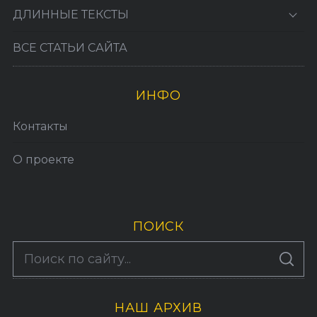
ДЛИННЫЕ ТЕКСТЫ
ВСЕ СТАТЬИ САЙТА
ИНФО
Контакты
О проекте
ПОИСК
S
По авторам
S
e
E
A
a
R
C
H
НАШ АРХИВ
r