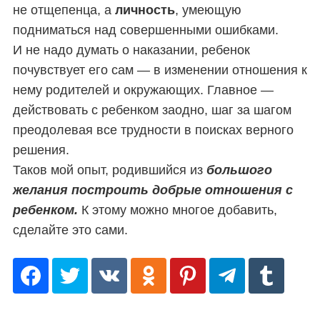
не отщепенца, а
личность
, умеющую
a
подниматься над совершенными ошибками
.
r
c
И не надо думать о наказании, ребенок
h
почувствует его сам — в изменении отношения к
f
нему родителей и окружающих. Главное —
o
действовать с ребенком заодно, шаг за шагом
r
:
преодолевая все трудности в поисках верного
решения.
Таков мой опыт, родившийся из
большого
желания построить добрые отношения с
ребенком.
К этому можно многое добавить,
сделайте это сами.