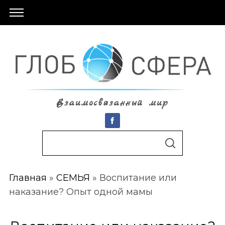
Взаимосвязанный мир
S
По авторам
S
e
E
A
a
R
C
Главная
»
СЕМЬЯ
»
Воспитание или
r
H
наказание? Опыт одной мамы
c
h
f