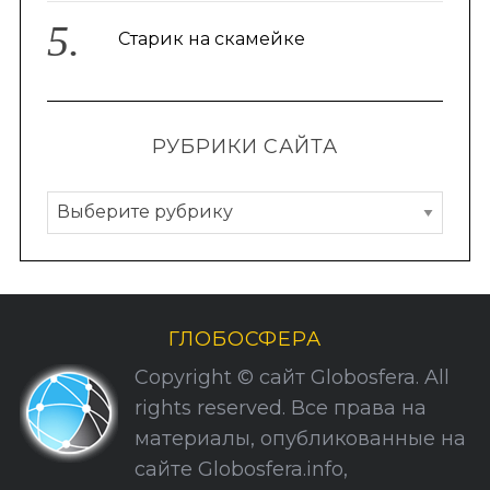
Старик на скамейке
РУБРИКИ САЙТА
Р
у
S
По авторам
e
б
a
р
r
и
c
ГЛОБОСФЕРА
к
h
Copyright © сайт Globosfera. All
f
и
rights reserved. Все права на
o
С
r
материалы, опубликованные на
а
:
сайте Globosfera.info,
й