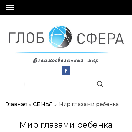
Взаимосвязанный мир
S
По авторам
S
e
E
A
a
R
C
Главная
»
СЕМЬЯ
»
Мир глазами ребенка
r
H
c
h
Мир глазами ребенка
f