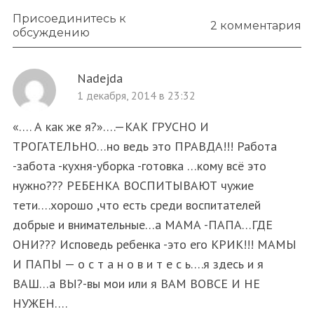
Присоединитесь к
2 комментария
обсуждению
Nadejda
1 декабря, 2014 в 23:32
«…. А как же я?»….—КАК ГРУСНО И
ТРОГАТЕЛЬНО…но ведь это ПРАВДА!!! Работа
-забота -кухня-уборка -готовка …кому всё это
нужно??? РЕБЕНКА ВОСПИТЫВАЮТ чужие
тети….хорошо ,что есть среди воспитателей
добрые и внимательные…а МАМА -ПАПА…ГДЕ
ОНИ??? Исповедь ребенка -это его КРИК!!! МАМЫ
И ПАПЫ — о с т а н о в и т е с ь….я здесь и я
ВАШ…а ВЫ?-вы мои или я ВАМ ВОВСЕ И НЕ
НУЖЕН….