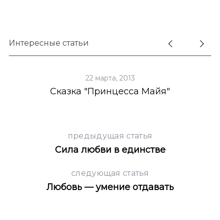
S
По авторам
Интересные статьи
e
a
r
22 марта, 2013
c
Сказка "Принцесса Майя"
h
f
o
r
:
предыдущая статья
Сила любви в единстве
следующая статья
Любовь — умение отдавать