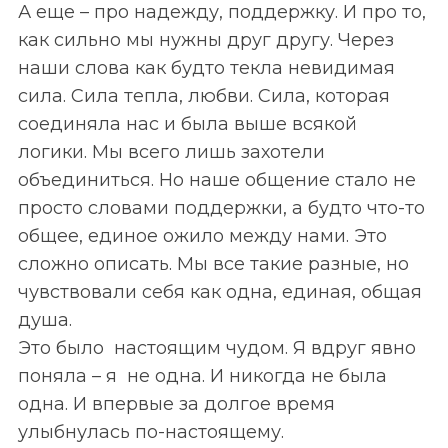
А еще
–
про надежду, поддержку. И про то,
как сильно мы нужны друг другу. Через
наши слова как будто текла невидимая
сила. Сила тепла, любви. Сила, которая
соединяла нас и была выше всякой
логики. Мы всего лишь захотели
объединиться. Но наше общение стало не
S
По авторам
просто словами поддержки, а будто что-то
e
a
общее, единое ожило между нами. Это
r
сложно описать. Мы все такие разные, но
c
чувствовали себя как одна, единая, общая
h
душа.
f
o
Это было настоящим чудом. Я вдруг явно
r
поняла
–
я не одна. И никогда не была
:
одна. И впервые за долгое время
улыбнулась по-настоящему.