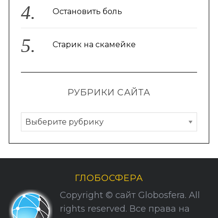
Остановить боль
Старик на скамейке
РУБРИКИ САЙТА
Р
у
б
р
и
ГЛОБОСФЕРА
к
Copyright © сайт Globosfera. All
и
rights reserved. Все права на
С