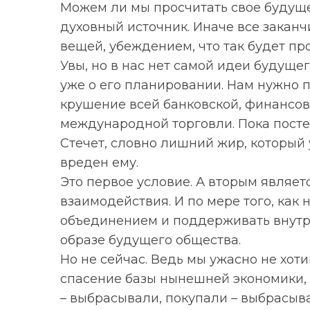
Можем ли мы просчитать свое будуще
духовный источник. Иначе все зака
вещей, убеждением, что так будет пр
Увы, но в нас нет самой идеи будущег
S
По авторам
уже о его планировании. Нам нужно 
e
a
крушение всей банковской, финансов
r
международной торговли. Пока посте
c
Стечет, словно лишний жир, который 
h
вреден ему.
f
o
Это первое условие. А вторым являе
r
взаимодействия. И по мере того, как
:
объединением и поддерживать внутре
образе будущего общества.
Но не сейчас. Ведь мы ужасно не хот
спасение базы нынешней экономики, 
– выбрасывали, покупали – выбрасыв