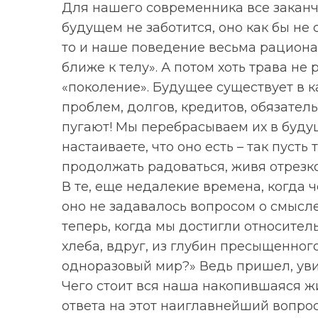
Для нашего современника все заканч
будущем не заботится, оно как бы не 
то и наше поведение весьма рационал
ближе к телу». А потом хоть трава не
«поколение». Будущее существует в 
проблем, долгов, кредитов, обязатель
пугают! Мы перебрасываем их в будуще
настаиваете, что оно есть – так пус
продолжать радоваться, живя отрезк
В те, еще недалекие времена, когда 
оно не задавалось вопросом о смысле
теперь, когда мы достигли относител
хлеба, вдруг, из глубин пресыщенного
одноразовый мир?» Ведь пришел, ув
Чего стоит вся наша накопившаяся жи
ответа на этот наиглавнейший вопро