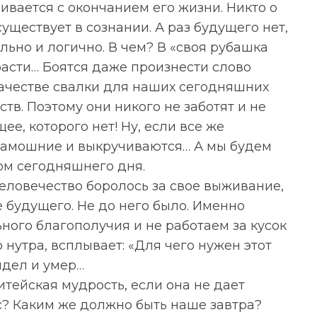
ивается с окончанием его жизни. Никто о
существует в сознании. А раз будущего нет,
ьно и логично. В чем? В «своя рубашка
 расти… Боятся даже произнести слово
качестве свалки для наших сегодняшних
ств. Поэтому они никого не заботят и не
е, которого нет! Ну, если все же
ть тамошние и выкручиваются… А мы будем
ом сегодняшнего дня.
человечество боролось за свое выживание,
 будущего. Не до него было. Именно
ьного благополучия и не работаем за кусок
 нутра, всплывает: «Для чего нужен этот
идел и умер…
тейская мудрость, если она не дает
с? Каким же должно быть наше завтра?