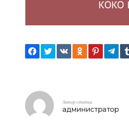
Автор статьи
S
По авторам
администратор
e
a
r