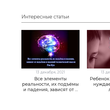
c
h
f
Интересные статьи
o
r
:
13 декабря, 2021
13 д
Все элементы
Ребенок
реальности, их подъёмы
нуждае
и падения, зависят от …