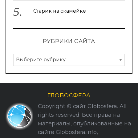
Старик на скамейке
РУБРИКИ САЙТА
Р
у
S
По авторам
e
б
a
р
r
и
c
ГЛОБОСФЕРА
к
h
Copyright © сайт Globosfera. All
f
и
rights reserved. Все права на
o
С
r
материалы, опубликованные на
а
:
сайте Globosfera.info,
й