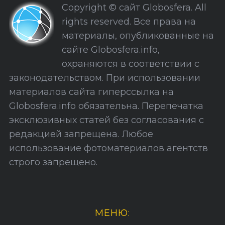
Copyright © сайт Globosfera. All
:
и
rights reserved. Все права на
С
материалы, опубликованные на
а
сайте Globosfera.info,
й
охраняются в соответствии с
т
законодательством. При использовании
а
материалов сайта гиперссылка на
Globosfera.info обязательна. Перепечатка
эксклюзивных статей без согласования с
редакцией запрещена. Любое
использование фотоматериалов агентств
строго запрещено.
МЕНЮ: