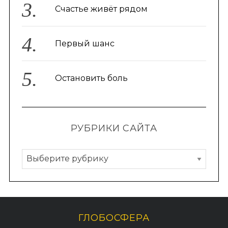
Счастье живёт рядом
Первый шанс
Остановить боль
РУБРИКИ САЙТА
S
По авторам
e
Р
a
r
у
c
б
h
р
f
и
o
ГЛОБОСФЕРА
r
к