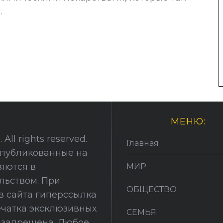
.
МЕНЮ:
All rights reserved.
Главная
опубликованные на
няются в
МИР
льством. При
ОБЩЕСТВО
в сайта гиперссылка
печатка эксклюзивных
СЕМЬЯ
й запрещена. Любое