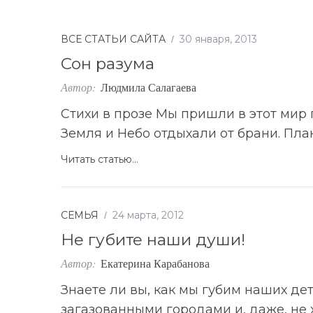
ВСЕ СТАТЬИ САЙТА
30 января, 2013
Сон разума
Автор:
Людмила Салагаева
Стихи в прозе Мы пришли в этот мир 
Земля и Небо отдыхали от брани. Пла
Читать статью...
СЕМЬЯ
24 марта, 2012
S
По авторам
Не губите наши души!
e
Автор:
Екатерина Карабанова
a
r
Знаете ли вы, как мы губим наших де
c
загазованными городами и, даже, не
h