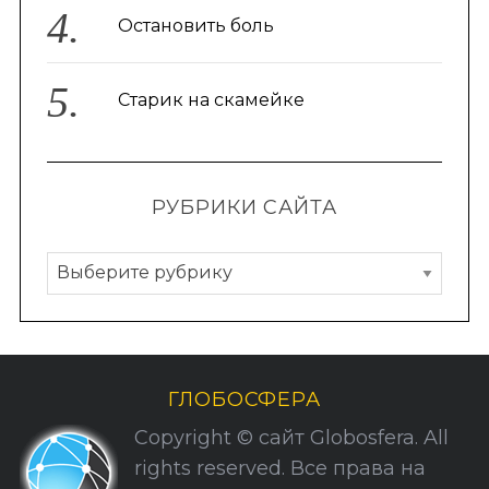
Остановить боль
Старик на скамейке
РУБРИКИ САЙТА
S
По авторам
Р
e
у
a
б
r
р
c
h
и
ГЛОБОСФЕРА
f
к
o
Copyright © сайт Globosfera. All
и
r
rights reserved. Все права на
С
: