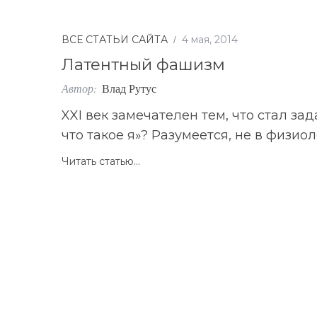
ВСЕ СТАТЬИ САЙТА
4 мая, 2014
Латентный фашизм
Автор:
Влад Рутус
XXI век замечателен тем, что стал за
что такое я»? Разумеется, не в физио
Читать статью...
S
По авторам
e
a
r
c
h