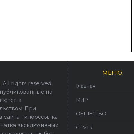
МЕНЮ:
All rights reserved.
Главная
опубликованные на
няются в
МИР
льством. При
ОБЩЕСТВО
в сайта гиперссылка
печатка эксклюзивных
СЕМЬЯ
й запрещена. Любое